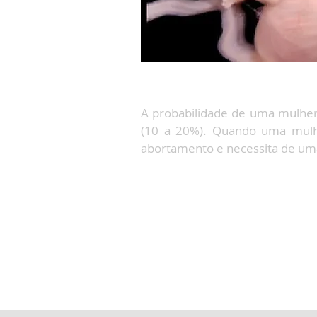
A probabilidade de uma mulher
(10 a 20%). Quando uma mulhe
abortamento e necessita de um