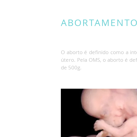
ABORTAMENT
O aborto é definido como a in
útero. Pela OMS, o aborto é d
de 500g.