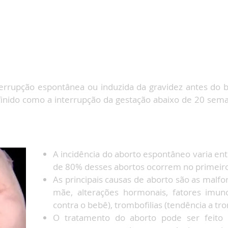
O
terrupção espontânea ou induzida da gravidez antes do 
efinido como a interrupção da gestação abaixo de 20 se
A incidência do aborto espontâneo varia en
de 80% desses abortos ocorrem no primeiro
As principais causas de aborto são as malfo
mãe, alterações hormonais, fatores imuno
contra o bebê), trombofilias (tendência a t
O tratamento do aborto pode ser feito