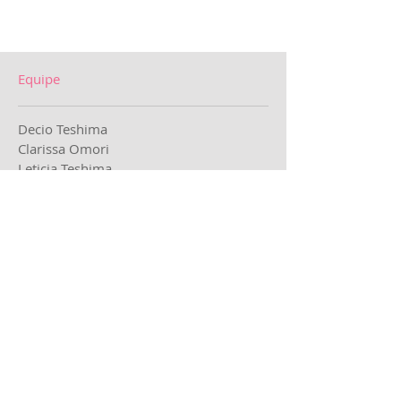
Equipe
Decio Teshima
Clarissa Omori
Leticia Teshima
Maximiliam Jokiti Kobayashi
Munique Monteiro
Gabriela Halpern
Tratamentos
Vídeo Laparoscopia
Histeroscopia
Pré Natal