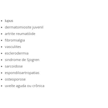
lupus
dermatomiosite juvenil
artrite reumatóide
fibromialgia
vasculites
esclerodermia
sindrome de Sjogren
sarcoidose
espondiloartropatias
osteoporose
uveíte aguda ou crônica