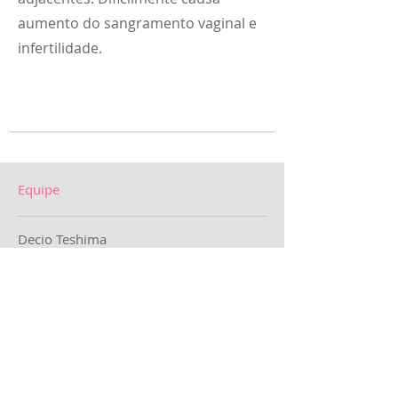
aumento do sangramento vaginal e
infertilidade.
Equipe
Decio Teshima
Clarissa Omori
Leticia Teshima
Maximiliam Jokiti Kobayashi
Munique Monteiro
Gabriela Halpern
Tratamentos