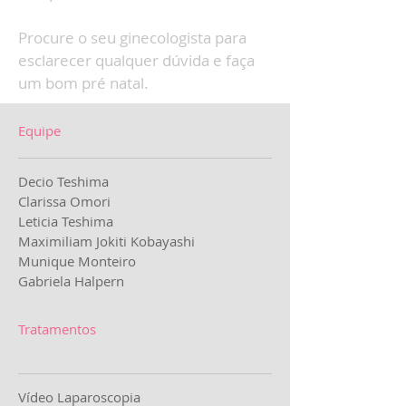
Procure o seu ginecologista para
esclarecer qualquer dúvida e faça
um bom pré natal.
Equipe
Decio Teshima
Clarissa Omori
Leticia Teshima
Maximiliam Jokiti Kobayashi
Munique Monteiro
Gabriela Halpern
Tratamentos
Vídeo Laparoscopia