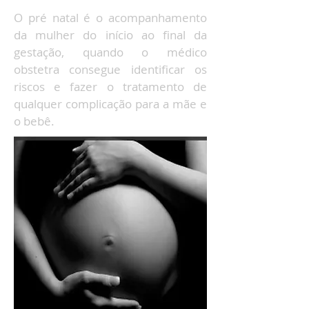
O​ pré natal é o acompanhamento
da mulher do início ao final da
gestação, quando o médico
obstetra consegue identificar os
riscos e fazer o tratamento de
qualquer complicação para a mãe e
o bebê.