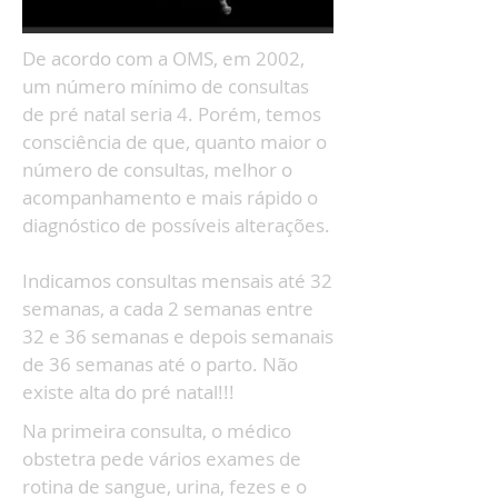
De acordo com a OMS, em 2002,
um número mínimo de consultas
de pré natal seria 4. Porém, temos
consciência de que, quanto maior o
número de consultas, melhor o
acompanhamento e mais rápido o
diagnóstico de possíveis alterações.
Indicamos consultas mensais até 32
semanas, a cada 2 semanas entre
32 e 36 semanas e depois semanais
de 36 semanas até o parto. Não
existe alta do pré natal!!!
Na primeira consulta, o médico
obstetra pede vários exames de
rotina de sangue, urina, fezes e o